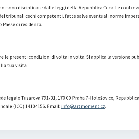
oni sono disciplinate dalle leggi della Repubblica Ceca. Le controv
 dei tribunali cechi competenti, fatte salve eventuali norme imperat
 Paese di residenza.
le presenti condizioni di volta in volta. Si applica la versione pu
la tua visita.
ede legale Tusarova 791/31, 170 00 Praha 7-Holešovice, Repubblic
endale (IČO) 14104156. Email:
info@artmoment.cz
.