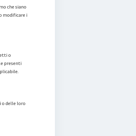
mo che siano
o modificare i
etti o
le presenti
plicabile.
 o delle loro