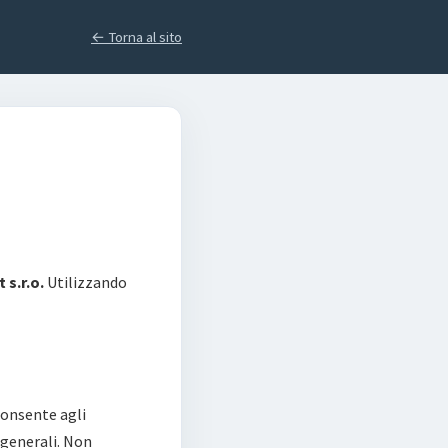
← Torna al sito
s.r.o.
Utilizzando
consente agli
 generali. Non