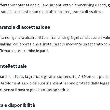
fferta vincolante
a stipulare un contratto di franchising e i dati, g
sono illustrativi e non costituiscono una garanzia di risultati.
aranzia di accettazione
esta non genera alcun diritto al franchising. Ogni candidatura è val
ualsiasi collaborazione si instaura solo mediante un separato con
 firmato da entrambe le parti.
intellettuale
 marchio, i testi, la grafica e gli altri contenuti di ArtMoment prese
 ArtMoment s.r.o. o dei suoi licenzianti e sono protetti dalla legge
arli senza il nostro previo consenso scritto.
a e disponibilità