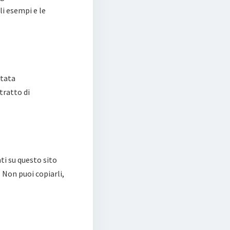
li esempi e le
utata
tratto di
nti su questo sito
. Non puoi copiarli,